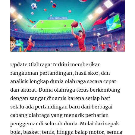
Update Olahraga Terkini memberikan
rangkuman pertandingan, hasil skor, dan
analisis lengkap dunia olahraga secara cepat
dan akurat. Dunia olahraga terus berkembang
dengan sangat dinamis karena setiap hari
selalu ada pertandingan baru dari berbagai
cabang olahraga yang menarik perhatian
penggemar di seluruh dunia. Mulai dari sepak
bola, basket, tenis, hingga balap motor, semua