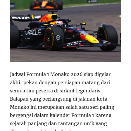
Jadwal Formula 1 Monako 2026 siap digelar
akhir pekan dengan persiapan matang dari
semua tim peserta di sirkuit legendaris.
Balapan yang berlangsung di jalanan kota
Monako ini merupakan salah satu seri paling
bergengsi dalam kalender Formula 1 karena
sejarah panjang dan tantangan unik yang