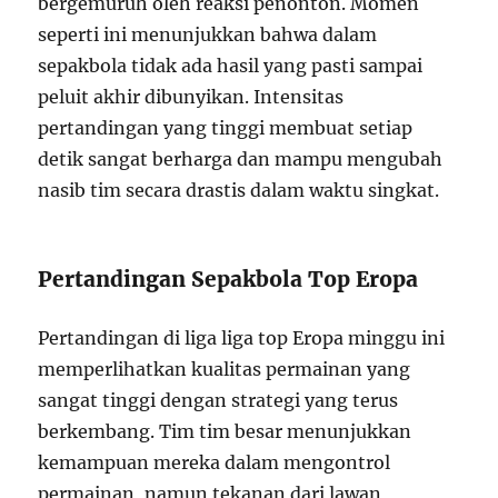
bergemuruh oleh reaksi penonton. Momen
seperti ini menunjukkan bahwa dalam
sepakbola tidak ada hasil yang pasti sampai
peluit akhir dibunyikan. Intensitas
pertandingan yang tinggi membuat setiap
detik sangat berharga dan mampu mengubah
nasib tim secara drastis dalam waktu singkat.
Pertandingan Sepakbola Top Eropa
Pertandingan di liga liga top Eropa minggu ini
memperlihatkan kualitas permainan yang
sangat tinggi dengan strategi yang terus
berkembang. Tim tim besar menunjukkan
kemampuan mereka dalam mengontrol
permainan, namun tekanan dari lawan