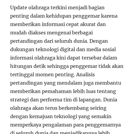
Update olahraga terkini menjadi bagian
penting dalam kehidupan penggemar karena
memberikan informasi cepat akurat dan
mudah diakses mengenai berbagai
pertandingan dari seluruh dunia. Dengan
dukungan teknologi digital dan media sosial
informasi olahraga kini dapat tersebar dalam
hitungan detik sehingga penggemar tidak akan
tertinggal momen penting. Analisis
pertandingan yang mendalam juga membantu
memberikan pemahaman lebih luas tentang
strategi dan performa tim di lapangan. Dunia
olahraga akan terus berkembang seiring
dengan kemajuan teknologi yang semakin
memperkaya pengalaman para penggemarnya
di seluruh dunia dan menjadikannya lebih