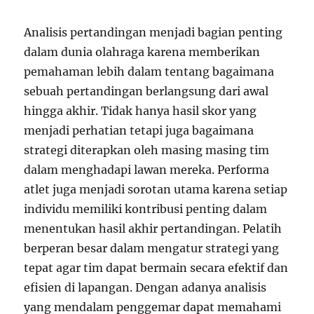
Analisis pertandingan menjadi bagian penting
dalam dunia olahraga karena memberikan
pemahaman lebih dalam tentang bagaimana
sebuah pertandingan berlangsung dari awal
hingga akhir. Tidak hanya hasil skor yang
menjadi perhatian tetapi juga bagaimana
strategi diterapkan oleh masing masing tim
dalam menghadapi lawan mereka. Performa
atlet juga menjadi sorotan utama karena setiap
individu memiliki kontribusi penting dalam
menentukan hasil akhir pertandingan. Pelatih
berperan besar dalam mengatur strategi yang
tepat agar tim dapat bermain secara efektif dan
efisien di lapangan. Dengan adanya analisis
yang mendalam penggemar dapat memahami