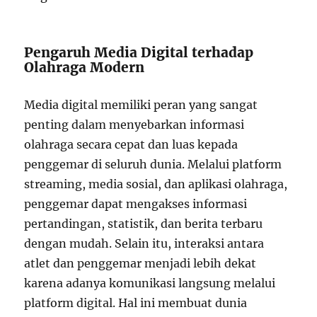
Pengaruh Media Digital terhadap
Olahraga Modern
Media digital memiliki peran yang sangat
penting dalam menyebarkan informasi
olahraga secara cepat dan luas kepada
penggemar di seluruh dunia. Melalui platform
streaming, media sosial, dan aplikasi olahraga,
penggemar dapat mengakses informasi
pertandingan, statistik, dan berita terbaru
dengan mudah. Selain itu, interaksi antara
atlet dan penggemar menjadi lebih dekat
karena adanya komunikasi langsung melalui
platform digital. Hal ini membuat dunia