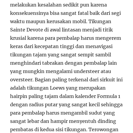
melakukan kesalahan sedikit pun karena
konsekuensinya bisa sangat fatal baik dari segi
waktu maupun kerusakan mobil. Tikungan
Sainte Devote di awal lintasan menjadi titik
krusial karena para pembalap harus mengerem
keras dari kecepatan tinggi dan menavigasi
tikungan tajam yang sangat sempit sambil
menghindari tabrakan dengan pembalap lain
yang mungkin mengalami understeer atau
oversteer. Bagian paling terkenal dari sirkuit ini
adalah tikungan Loews yang merupakan
hairpin paling tajam dalam kalender Formula 1
dengan radius putar yang sangat kecil sehingga
para pembalap harus mengambil sudut yang
sangat lebar dan hampir menyentuh dinding
pembatas di kedua sisi tikungan. Terowongan