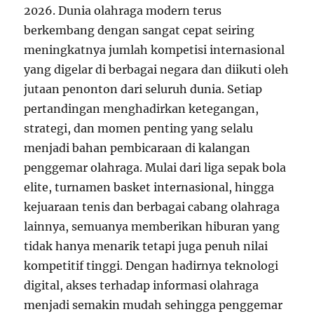
2026. Dunia olahraga modern terus
berkembang dengan sangat cepat seiring
meningkatnya jumlah kompetisi internasional
yang digelar di berbagai negara dan diikuti oleh
jutaan penonton dari seluruh dunia. Setiap
pertandingan menghadirkan ketegangan,
strategi, dan momen penting yang selalu
menjadi bahan pembicaraan di kalangan
penggemar olahraga. Mulai dari liga sepak bola
elite, turnamen basket internasional, hingga
kejuaraan tenis dan berbagai cabang olahraga
lainnya, semuanya memberikan hiburan yang
tidak hanya menarik tetapi juga penuh nilai
kompetitif tinggi. Dengan hadirnya teknologi
digital, akses terhadap informasi olahraga
menjadi semakin mudah sehingga penggemar