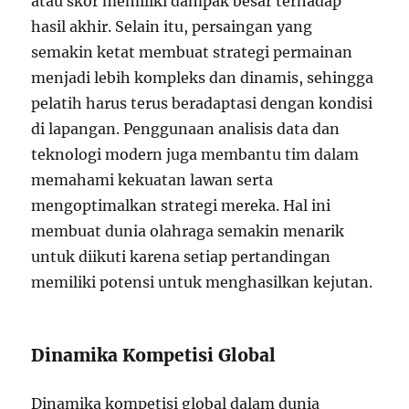
atau skor memiliki dampak besar terhadap
hasil akhir. Selain itu, persaingan yang
semakin ketat membuat strategi permainan
menjadi lebih kompleks dan dinamis, sehingga
pelatih harus terus beradaptasi dengan kondisi
di lapangan. Penggunaan analisis data dan
teknologi modern juga membantu tim dalam
memahami kekuatan lawan serta
mengoptimalkan strategi mereka. Hal ini
membuat dunia olahraga semakin menarik
untuk diikuti karena setiap pertandingan
memiliki potensi untuk menghasilkan kejutan.
Dinamika Kompetisi Global
Dinamika kompetisi global dalam dunia