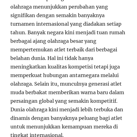
olahraga menunjukkan perubahan yang
signifikan dengan semakin banyaknya
turnamen internasional yang diadakan setiap
tahun. Banyak negara kini menjadi tuan rumah
berbagai ajang olahraga besar yang
mempertemukan atlet terbaik dari berbagai
belahan dunia. Hal ini tidak hanya
meningkatkan kualitas kompetisi tetapi juga
memperkuat hubungan antarnegara melalui
olahraga. Selain itu, munculnya generasi atlet
muda berbakat memberikan warna baru dalam
persaingan global yang semakin kompetitif.
Dunia olahraga kini menjadi lebih terbuka dan
dinamis dengan banyaknya peluang bagi atlet
untuk menunjukkan kemampuan mereka di
tingkat internasional.