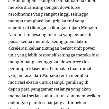
sirkuit dengan tikungan lambat karena mobil
mereka dirancang dengan downforce
aerodinamis yang sangat tinggi sehingga
mampu menghasilkan grip lateral yang
superior di tikungan-tikungan tajam Monako.
Namun tim pesaing mereka yang berada di
posisi kedua memiliki keunggulan dalam
akselerasi keluar tikungan berkat unit power
unit yang lebih responsif sehingga mereka bisa
mengimbangi keunggulan downforce tim
pemimpin klasemen. Pembalap tuan rumah
yang berasal dari Monako tentu memiliki
motivasi ekstra untuk tampil gemilang di
depan para penggemar setianya yang akan
memadati setiap sudut sirkuit dan memberikan
dukungan penuh sepanjang akhir pekan.