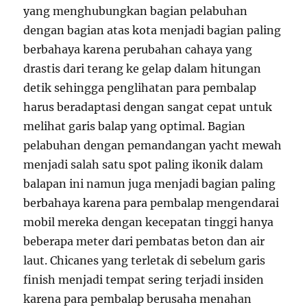
yang menghubungkan bagian pelabuhan
dengan bagian atas kota menjadi bagian paling
berbahaya karena perubahan cahaya yang
drastis dari terang ke gelap dalam hitungan
detik sehingga penglihatan para pembalap
harus beradaptasi dengan sangat cepat untuk
melihat garis balap yang optimal. Bagian
pelabuhan dengan pemandangan yacht mewah
menjadi salah satu spot paling ikonik dalam
balapan ini namun juga menjadi bagian paling
berbahaya karena para pembalap mengendarai
mobil mereka dengan kecepatan tinggi hanya
beberapa meter dari pembatas beton dan air
laut. Chicanes yang terletak di sebelum garis
finish menjadi tempat sering terjadi insiden
karena para pembalap berusaha menahan