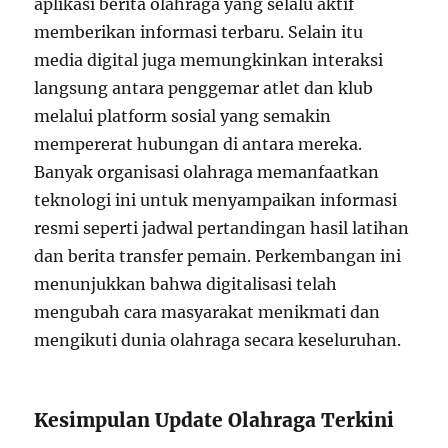
aplikasi berita olahraga yang selalu aktif
memberikan informasi terbaru. Selain itu
media digital juga memungkinkan interaksi
langsung antara penggemar atlet dan klub
melalui platform sosial yang semakin
mempererat hubungan di antara mereka.
Banyak organisasi olahraga memanfaatkan
teknologi ini untuk menyampaikan informasi
resmi seperti jadwal pertandingan hasil latihan
dan berita transfer pemain. Perkembangan ini
menunjukkan bahwa digitalisasi telah
mengubah cara masyarakat menikmati dan
mengikuti dunia olahraga secara keseluruhan.
Kesimpulan Update Olahraga Terkini