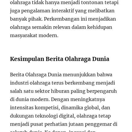
olahraga tidak hanya menjadi tontonan tetapi
juga pengalaman interaktif yang melibatkan
banyak pihak. Perkembangan ini menjadikan
olahraga semakin relevan dalam kehidupan
masyarakat modern.
Kesimpulan Berita Olahraga Dunia
Berita Olahraga Dunia menunjukkan bahwa
industri olahraga terus berkembang menjadi
salah satu sektor hiburan paling berpengaruh
di dunia modern. Dengan meningkatnya
intensitas kompetisi, dinamika global, dan
dukungan teknologi digital, olahraga tetap
menjadi pusat perhatian jutaan penggemar di