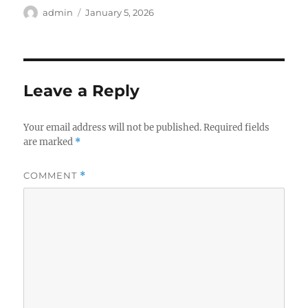
Author
Posted
admin
January 5, 2026
on
Leave a Reply
Your email address will not be published.
Required fields
are marked
*
COMMENT
*