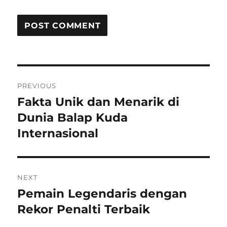
Post
PREVIOUS
navigation
Fakta Unik dan Menarik di
Previous
post:
Dunia Balap Kuda
Internasional
NEXT
Pemain Legendaris dengan
Next
post:
Rekor Penalti Terbaik