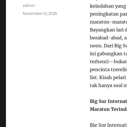
Author
admin
keindahan yang 
Posted
November 12, 2025
peningkatan part
on
maraton-maraton 
Bayangkan lari 
berabad-abad, a
neon. Dari Big S
ini gabungkan t
terhenti—bukan 
pencinta traveli
list. Kisah pelar
tak hanya soal m
Big Sur Interna
Maraton Terind
Big Sur Internat