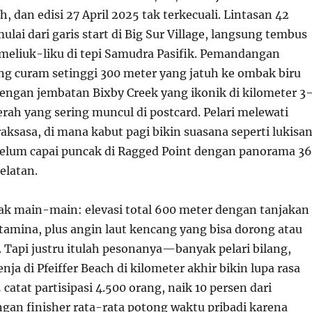
, dan edisi 27 April 2025 tak terkecuali. Lintasan 42
mulai dari garis start di Big Sur Village, langsung tembus
meliuk-liku di tepi Samudra Pasifik. Pemandangan
g curam setinggi 300 meter yang jatuh ke ombak biru
dengan jembatan Bixby Creek yang ikonik di kilometer 
rah yang sering muncul di postcard. Pelari melewati
ksasa, di mana kabut pagi bikin suasana seperti lukisa
belum capai puncak di Ragged Point dengan panorama 3
elatan.
k main-main: elevasi total 600 meter dengan tanjakan
tamina, plus angin laut kencang yang bisa dorong atau
. Tapi justru itulah pesonanya—banyak pelari bilang,
a di Pfeiffer Beach di kilometer akhir bikin lupa rasa
 catat partisipasi 4.500 orang, naik 10 persen dari
gan finisher rata-rata potong waktu pribadi karena