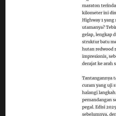
maraton terindah
kilometer ini di
Highway 1 yang 
utamanya? Tebin
gelap, lengkap 
struktur batu me
hutan redwood ra
impresionis, se
derajat ke arah s
Tantangannya ta
curam yang uji s
halangi langkah
pemandangan senj
pegal. Edisi 2025
sebelumnya, den