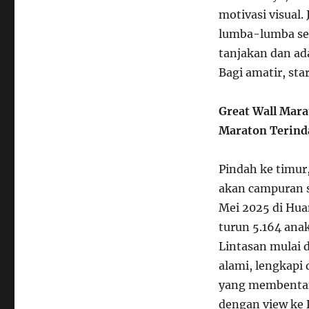
motivasi visual.
lumba-lumba ses
tanjakan dan ada
Bagi amatir, st
Great Wall Mar
Maraton Terind
Pindah ke timur,
akan campuran 
Mei 2025 di Huan
turun 5.164 ana
Lintasan mulai 
alami, lengkapi
yang membentang
dengan view ke