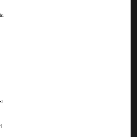
ia
i
n
ia
i