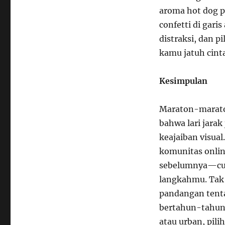
aroma hot dog pi
confetti di gari
distraksi, dan pi
kamu jatuh cinta
Kesimpulan
Maraton-maraton
bahwa lari jara
keajaiban visua
komunitas onlin
sebelumnya—cuku
langkahmu. Tak 
pandangan tentan
bertahun-tahun.
atau urban, pili