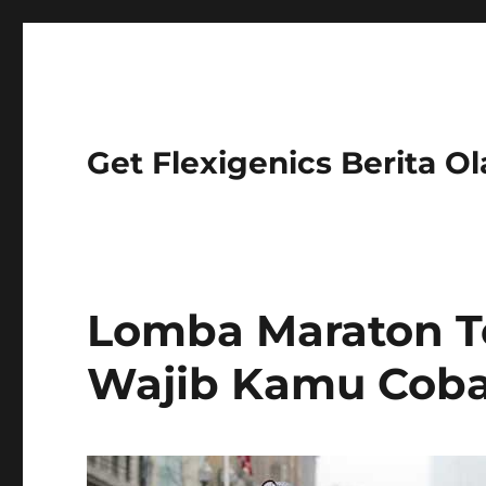
Get Flexigenics Berita O
Lomba Maraton T
Wajib Kamu Cob