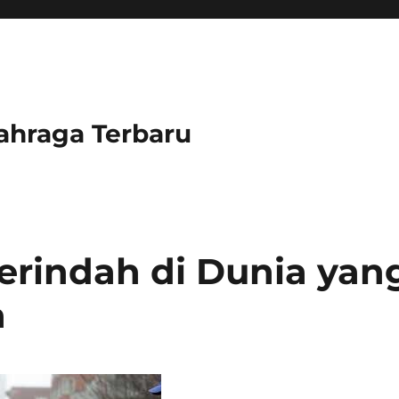
lahraga Terbaru
erindah di Dunia yan
a