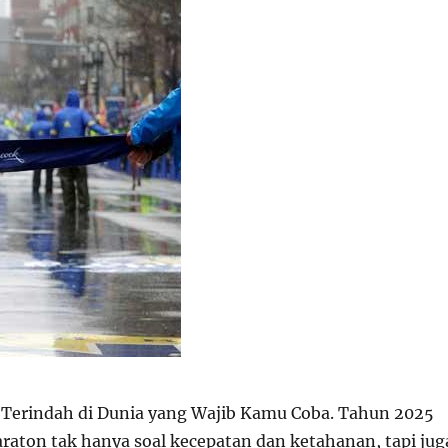
Terindah di Dunia yang Wajib Kamu Coba. Tahun 2025
maraton tak hanya soal kecepatan dan ketahanan, tapi jug