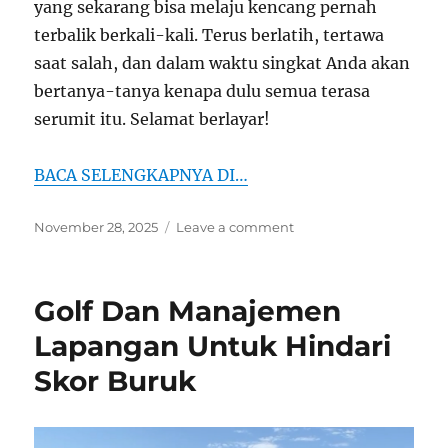
yang sekarang bisa melaju kencang pernah
terbalik berkali-kali. Terus berlatih, tertawa
saat salah, dan dalam waktu singkat Anda akan
bertanya-tanya kenapa dulu semua terasa
serumit itu. Selamat berlayar!
BACA SELENGKAPNYA DI…
Posted
on
November 28, 2025
Leave a comment
on
Kesalahan
Umum
Pemula
Golf Dan Manajemen
Saat
Mulai
Lapangan Untuk Hindari
Berlatih
Skor Buruk
Sailing