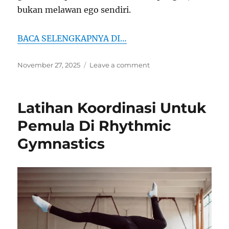
bukan melawan ego sendiri.
BACA SELENGKAPNYA DI…
Posted
on
November 27, 2025
Leave a comment
on
Golf
Dan
Manajemen
Latihan Koordinasi Untuk
Lapangan
Untuk
Pemula Di Rhythmic
Hindari
Gymnastics
Skor
Buruk