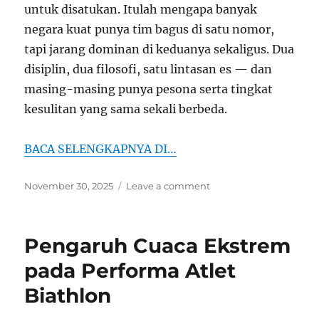
untuk disatukan. Itulah mengapa banyak
negara kuat punya tim bagus di satu nomor,
tapi jarang dominan di keduanya sekaligus. Dua
disiplin, dua filosofi, satu lintasan es — dan
masing-masing punya pesona serta tingkat
kesulitan yang sama sekali berbeda.
BACA SELENGKAPNYA DI…
Posted
on
November 30, 2025
Leave a comment
on
Perbedaan
Bobsleigh
Dua
Pengaruh Cuaca Ekstrem
Orang
dan
pada Performa Atlet
Empat
Biathlon
Orang