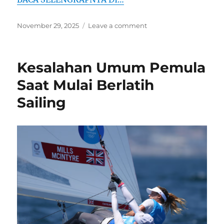
Posted
on
November 29, 2025
Leave a comment
on
Pengaruh
Cuaca
Ekstrem
Kesalahan Umum Pemula
pada
Performa
Saat Mulai Berlatih
Atlet
Sailing
Biathlon