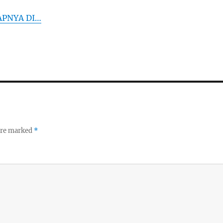
APNYA DI…
 are marked
*