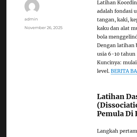
Latihan Koordin
adalah fondasi
Author
admin
tangan, kaki, ke
Posted
November 26, 2025
kaku dan alat mu
on
bola menggelind
Dengan latihan 
usia 6-10 tahun
Kuncinya: mulai 
level.
BERITA B
Latihan Da
(Dissociati
Pemula Di 
Langkah pertama