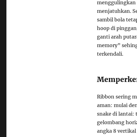
menggulingkan b
menjatuhkan. Se
sambil bola teta
hoop di pinggan
ganti arah puta
memory” sehingg
terkendali.
Memperkena
Ribbon sering m
aman: mulai den
snake di lantai
gelombang horizo
angka 8 vertikal