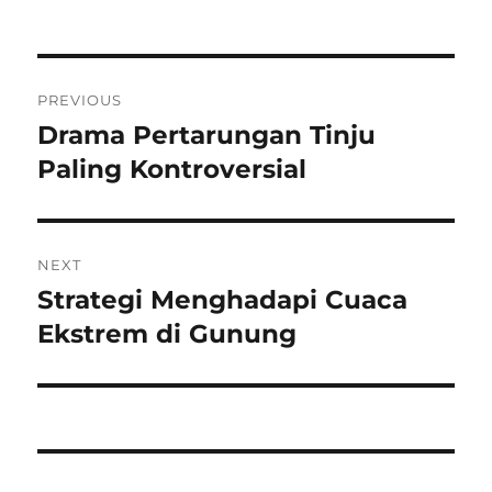
Post
PREVIOUS
navigation
Drama Pertarungan Tinju
Previous
post:
Paling Kontroversial
NEXT
Strategi Menghadapi Cuaca
Next
post:
Ekstrem di Gunung