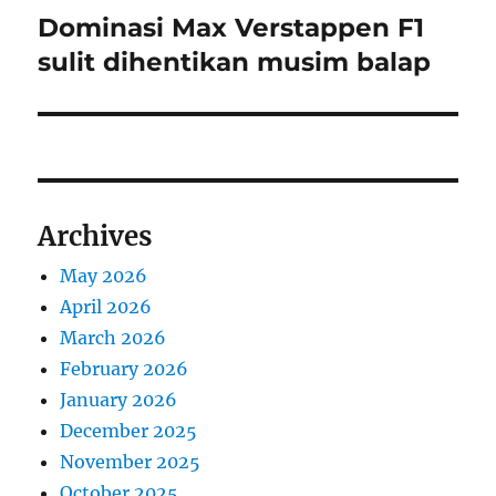
Dominasi Max Verstappen F1
Next
post:
sulit dihentikan musim balap
Archives
May 2026
April 2026
March 2026
February 2026
January 2026
December 2025
November 2025
October 2025