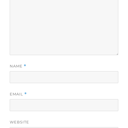
NAME
*
EMAIL
*
WEBSITE