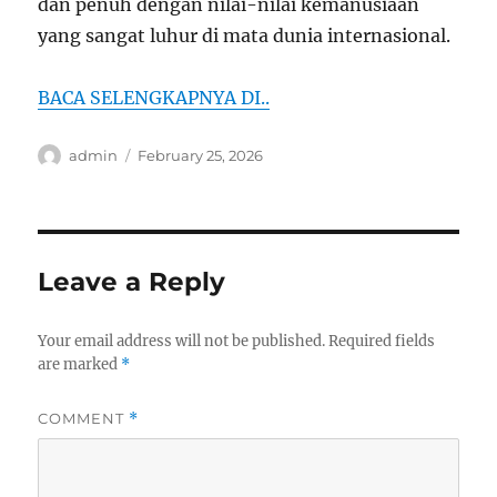
dan penuh dengan nilai-nilai kemanusiaan
yang sangat luhur di mata dunia internasional.
BACA SELENGKAPNYA DI..
Author
Posted
admin
February 25, 2026
on
Leave a Reply
Your email address will not be published.
Required fields
are marked
*
COMMENT
*