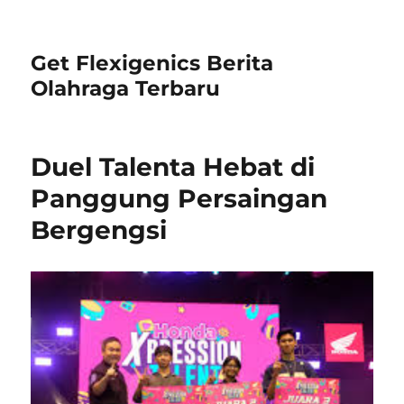
Get Flexigenics Berita
Olahraga Terbaru
Duel Talenta Hebat di
Panggung Persaingan
Bergengsi