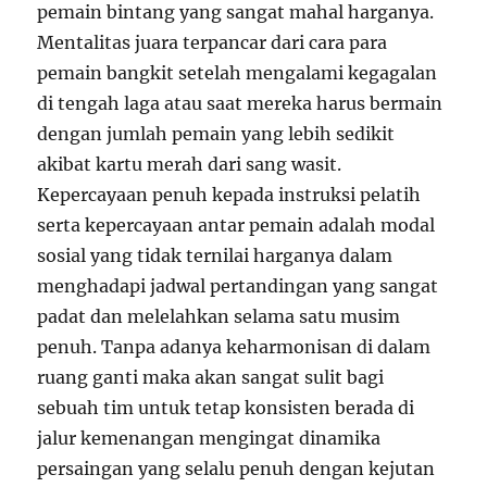
pemain bintang yang sangat mahal harganya.
Mentalitas juara terpancar dari cara para
pemain bangkit setelah mengalami kegagalan
di tengah laga atau saat mereka harus bermain
dengan jumlah pemain yang lebih sedikit
akibat kartu merah dari sang wasit.
Kepercayaan penuh kepada instruksi pelatih
serta kepercayaan antar pemain adalah modal
sosial yang tidak ternilai harganya dalam
menghadapi jadwal pertandingan yang sangat
padat dan melelahkan selama satu musim
penuh. Tanpa adanya keharmonisan di dalam
ruang ganti maka akan sangat sulit bagi
sebuah tim untuk tetap konsisten berada di
jalur kemenangan mengingat dinamika
persaingan yang selalu penuh dengan kejutan