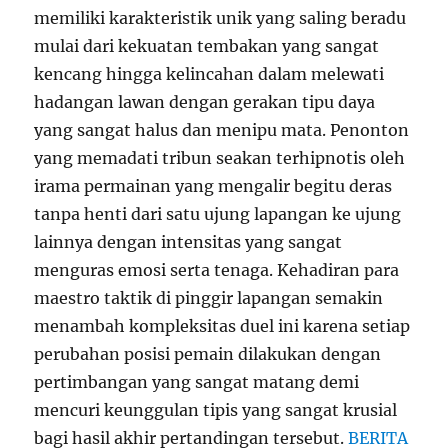
memiliki karakteristik unik yang saling beradu
mulai dari kekuatan tembakan yang sangat
kencang hingga kelincahan dalam melewati
hadangan lawan dengan gerakan tipu daya
yang sangat halus dan menipu mata. Penonton
yang memadati tribun seakan terhipnotis oleh
irama permainan yang mengalir begitu deras
tanpa henti dari satu ujung lapangan ke ujung
lainnya dengan intensitas yang sangat
menguras emosi serta tenaga. Kehadiran para
maestro taktik di pinggir lapangan semakin
menambah kompleksitas duel ini karena setiap
perubahan posisi pemain dilakukan dengan
pertimbangan yang sangat matang demi
mencuri keunggulan tipis yang sangat krusial
bagi hasil akhir pertandingan tersebut.
BERITA