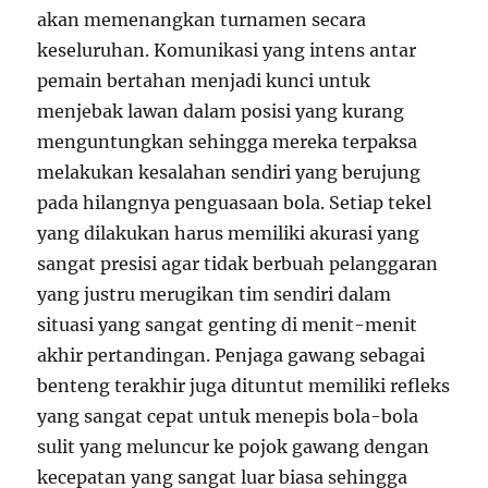
akan memenangkan turnamen secara
keseluruhan. Komunikasi yang intens antar
pemain bertahan menjadi kunci untuk
menjebak lawan dalam posisi yang kurang
menguntungkan sehingga mereka terpaksa
melakukan kesalahan sendiri yang berujung
pada hilangnya penguasaan bola. Setiap tekel
yang dilakukan harus memiliki akurasi yang
sangat presisi agar tidak berbuah pelanggaran
yang justru merugikan tim sendiri dalam
situasi yang sangat genting di menit-menit
akhir pertandingan. Penjaga gawang sebagai
benteng terakhir juga dituntut memiliki refleks
yang sangat cepat untuk menepis bola-bola
sulit yang meluncur ke pojok gawang dengan
kecepatan yang sangat luar biasa sehingga