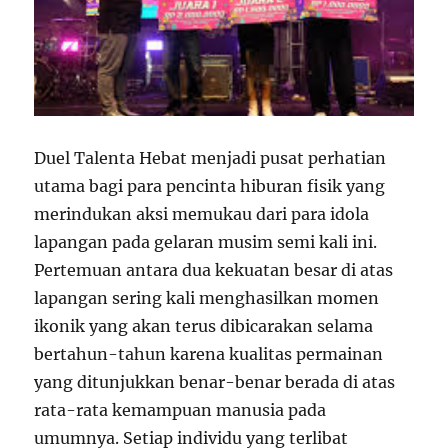
Duel Talenta Hebat menjadi pusat perhatian
utama bagi para pencinta hiburan fisik yang
merindukan aksi memukau dari para idola
lapangan pada gelaran musim semi kali ini.
Pertemuan antara dua kekuatan besar di atas
lapangan sering kali menghasilkan momen
ikonik yang akan terus dibicarakan selama
bertahun-tahun karena kualitas permainan
yang ditunjukkan benar-benar berada di atas
rata-rata kemampuan manusia pada
umumnya. Setiap individu yang terlibat