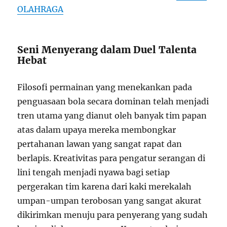
OLAHRAGA
Seni Menyerang dalam Duel Talenta
Hebat
Filosofi permainan yang menekankan pada
penguasaan bola secara dominan telah menjadi
tren utama yang dianut oleh banyak tim papan
atas dalam upaya mereka membongkar
pertahanan lawan yang sangat rapat dan
berlapis. Kreativitas para pengatur serangan di
lini tengah menjadi nyawa bagi setiap
pergerakan tim karena dari kaki merekalah
umpan-umpan terobosan yang sangat akurat
dikirimkan menuju para penyerang yang sudah