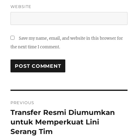
WEBSITE
Save my name, email, and website in this browser for
the next time I comment.
Post
PREVIOUS
navigation
Transfer Resmi Diumumkan
Previous
post:
untuk Memperkuat Lini
Serang Tim