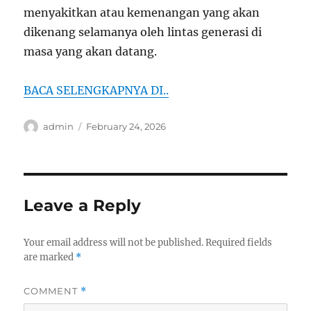
menyakitkan atau kemenangan yang akan
dikenang selamanya oleh lintas generasi di
masa yang akan datang.
BACA SELENGKAPNYA DI..
Author
Posted
admin
February 24, 2026
on
Leave a Reply
Your email address will not be published.
Required fields
are marked
*
COMMENT
*