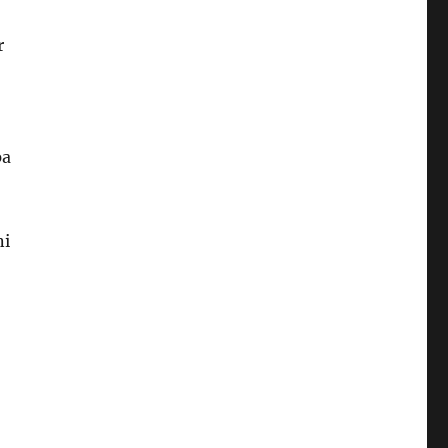
r
pa
ni