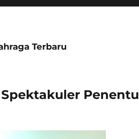
lahraga Terbaru
Spektakuler Penent