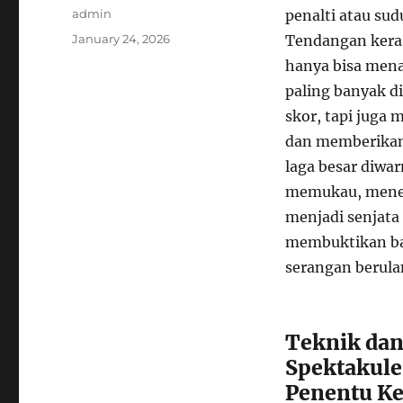
Author
admin
penalti atau su
Posted
January 24, 2026
Tendangan keras
on
hanya bisa mena
paling banyak d
skor, tapi juga
dan memberikan 
laga besar diwar
memukau, menega
menjadi senjata
membuktikan bah
serangan berul
Teknik dan
Spektakule
Penentu K