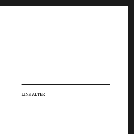
u
LINK ALTER