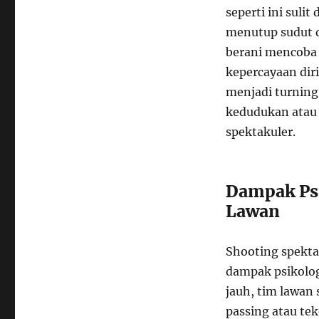
seperti ini suli
menutup sudut 
berani mencoba 
kepercayaan dir
menjadi turnin
kedudukan atau
spektakuler.
Dampak Psi
Lawan
Shooting spekta
dampak psikolog
jauh, tim lawan
passing atau te