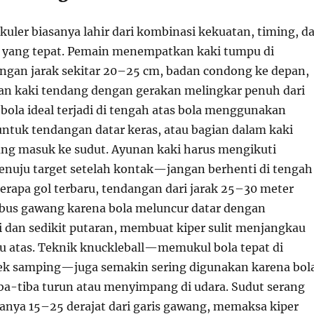
kuler biasanya lahir dari kombinasi kekuatan, timing, d
 yang tepat. Pemain menempatkan kaki tumpu di
ngan jarak sekitar 20–25 cm, badan condong ke depan,
n kaki tendang dengan gerakan melingkar penuh dari
bola ideal terjadi di tengah atas bola menggunakan
ntuk tendangan datar keras, atau bagian dalam kaki
ng masuk ke sudut. Ayunan kaki harus mengikuti
menuju target setelah kontak—jangan berhenti di tengah
berapa gol terbaru, tendangan dari jarak 25–30 meter
bus gawang karena bola meluncur datar dengan
i dan sedikit putaran, membuat kiper sulit menjangkau
u atas. Teknik knuckleball—memukul bola tepat di
ek samping—juga semakin sering digunakan karena bol
iba-tiba turun atau menyimpang di udara. Sudut serang
sanya 15–25 derajat dari garis gawang, memaksa kiper