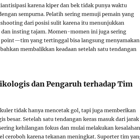
t diantisipasi karena kiper dan bek tidak punya waktu
dengan sempurna. Pelatih sering memuji pemain yang
shooting dari posisi sulit karena itu menunjukkan
i dan insting tajam. Momen-momen ini juga sering
g point—tim yang tertinggal bisa langsung menyamakan
 bahkan membalikkan keadaan setelah satu tendangan
kologis dan Pengaruh terhadap Tim
kuler tidak hanya mencetak gol, tapi juga memberikan
is besar. Setelah satu tendangan keras masuk dari jarak
 sering kehilangan fokus dan mulai melakukan kesalaha
kel ceroboh karena tekanan meningkat. Suporter tim yan