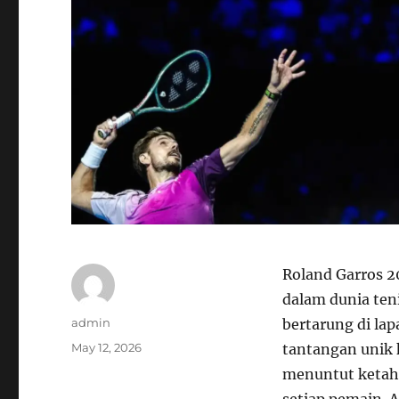
Roland Garros 2
dalam dunia teni
Author
admin
bertarung di la
Posted
May 12, 2026
tantangan unik 
on
menuntut ketahan