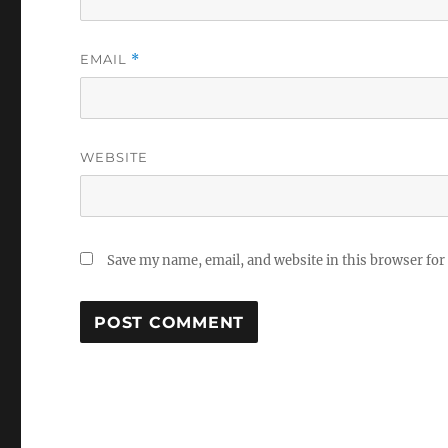
EMAIL
*
WEBSITE
Save my name, email, and website in this browser for