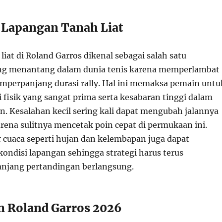
Lapangan Tanah Liat
iat di Roland Garros dikenal sebagai salah satu
ng menantang dalam dunia tenis karena memperlambat
emperpanjang durasi rally. Hal ini memaksa pemain untu
 fisik yang sangat prima serta kesabaran tinggi dalam
 Kesalahan kecil sering kali dapat mengubah jalannya
rena sulitnya mencetak poin cepat di permukaan ini.
or cuaca seperti hujan dan kelembapan juga dapat
ndisi lapangan sehingga strategi harus terus
anjang pertandingan berlangsung.
 Roland Garros 2026