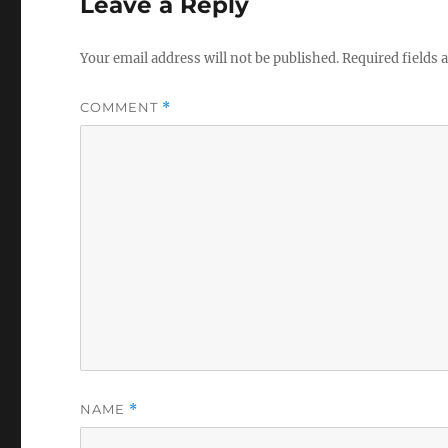
Leave a Reply
Your email address will not be published.
Required fields
COMMENT
*
NAME
*