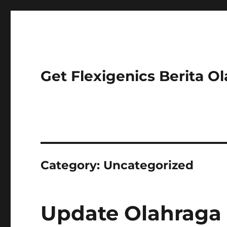
Get Flexigenics Berita O
Category:
Uncategorized
Update Olahraga 