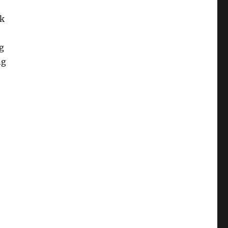
ik
g
ng