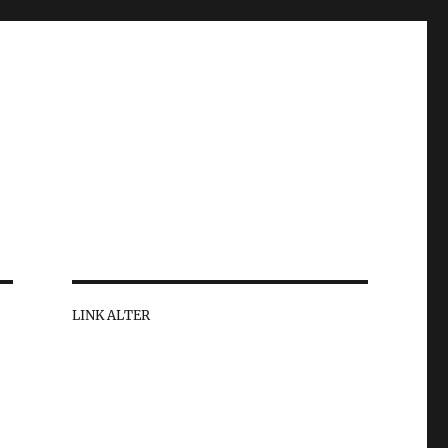
LINK ALTER