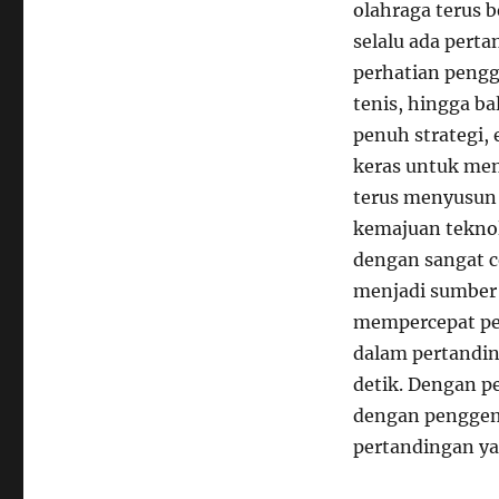
olahraga terus 
Olahraga
selalu ada pert
Terkini
dengan
perhatian pengge
Analisis
tenis, hingga 
Pertandingan
penuh strategi, 
Global
keras untuk men
terus menyusun 
kemajuan teknol
dengan sangat ce
menjadi sumber 
mempercepat pe
dalam pertandin
detik. Dengan p
dengan penggem
pertandingan ya