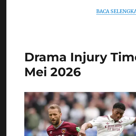
BACA SELENGKA
Drama Injury Tim
Mei 2026