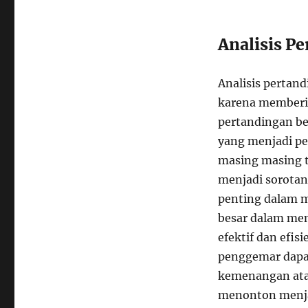
Analisis P
Analisis pertan
karena memberi
pertandingan ber
yang menjadi pe
masing masing t
menjadi sorotan
penting dalam m
besar dalam men
efektif dan efi
penggemar dapa
kemenangan ata
menonton menjad