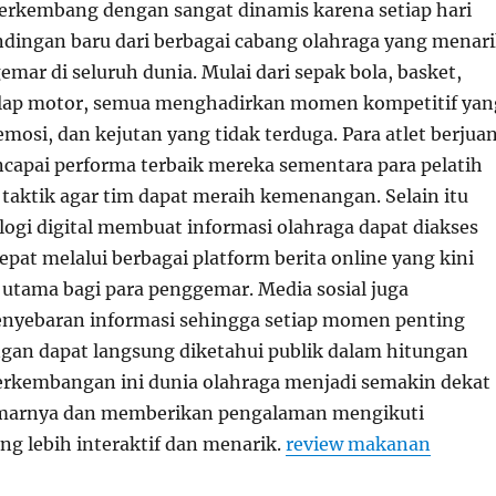
berkembang dengan sangat dinamis karena setiap hari
andingan baru dari berbagai cabang olahraga yang menar
mar di seluruh dunia. Mulai dari sepak bola, basket,
balap motor, semua menghadirkan momen kompetitif yan
emosi, dan kejutan yang tidak terduga. Para atlet berjua
capai performa terbaik mereka sementara para pelatih
taktik agar tim dapat meraih kemenangan. Selain itu
ogi digital membuat informasi olahraga dapat diakses
pat melalui berbagai platform berita online yang kini
utama bagi para penggemar. Media sosial juga
nyebaran informasi sehingga setiap momen penting
gan dapat langsung diketahui publik dalam hitungan
erkembangan ini dunia olahraga menjadi semakin dekat
arnya dan memberikan pengalaman mengikuti
ng lebih interaktif dan menarik.
review makanan