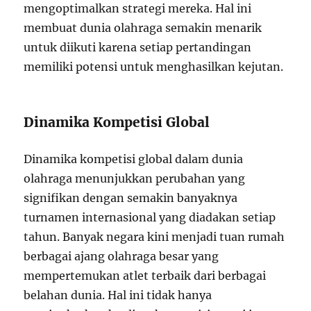
mengoptimalkan strategi mereka. Hal ini
membuat dunia olahraga semakin menarik
untuk diikuti karena setiap pertandingan
memiliki potensi untuk menghasilkan kejutan.
Dinamika Kompetisi Global
Dinamika kompetisi global dalam dunia
olahraga menunjukkan perubahan yang
signifikan dengan semakin banyaknya
turnamen internasional yang diadakan setiap
tahun. Banyak negara kini menjadi tuan rumah
berbagai ajang olahraga besar yang
mempertemukan atlet terbaik dari berbagai
belahan dunia. Hal ini tidak hanya