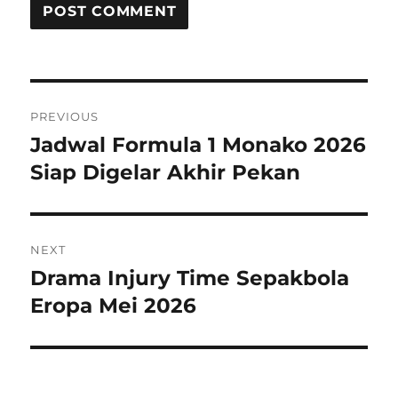
Post
PREVIOUS
navigation
Jadwal Formula 1 Monako 2026
Previous
post:
Siap Digelar Akhir Pekan
NEXT
Drama Injury Time Sepakbola
Next
post:
Eropa Mei 2026