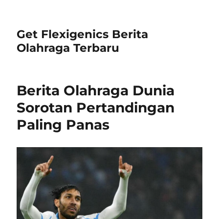
Get Flexigenics Berita
Olahraga Terbaru
Berita Olahraga Dunia
Sorotan Pertandingan
Paling Panas