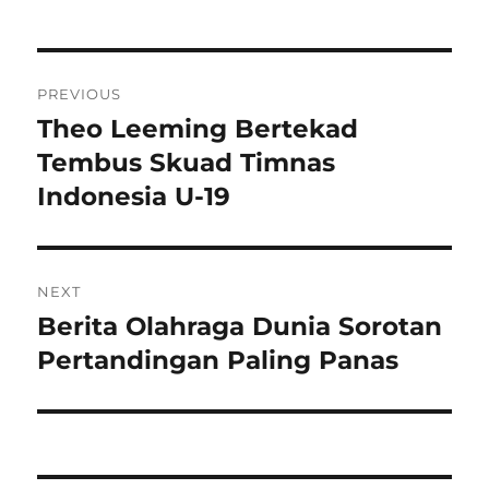
Post
PREVIOUS
navigation
Theo Leeming Bertekad
Previous
post:
Tembus Skuad Timnas
Indonesia U-19
NEXT
Berita Olahraga Dunia Sorotan
Next
post:
Pertandingan Paling Panas